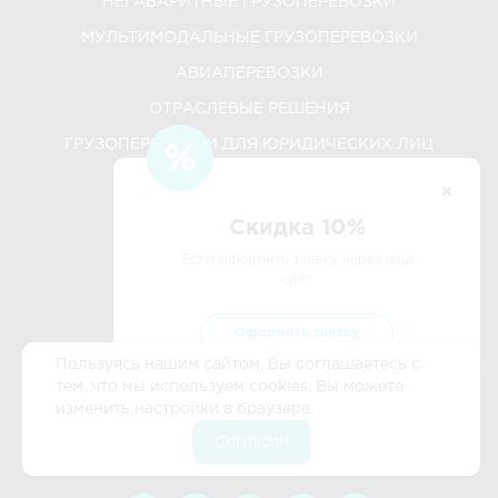
НЕГАБАРИТНЫЕ ГРУЗОПЕРЕВОЗКИ
МУЛЬТИМОДАЛЬНЫЕ ГРУЗОПЕРЕВОЗКИ
АВИАПЕРЕВОЗКИ
ОТРАСЛЕВЫЕ РЕШЕНИЯ
ГРУЗОПЕРЕВОЗКИ ДЛЯ ЮРИДИЧЕСКИХ ЛИЦ
ДОПОЛНИТЕЛЬНО
Скидка 10%
КАЛЬКУЛЯТОР
Если оформить заявку через наш
сайт
8 800 500 87 09
Оформить заявку
Пользуясь нашим сайтом, Вы соглашаетесь с
Обратный звонок
тем, что мы используем cookies. Вы можете
изменить настройки в браузере.
Согласен
Написать в почту