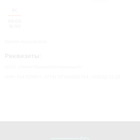
ВС
09:00
16:00
Время московское
Реквизиты:
ООО «ЛогистБизнесИнтернешнл»
ИНН 7447279517, ОГРН 1177456101734, ОКВЭД 52.29