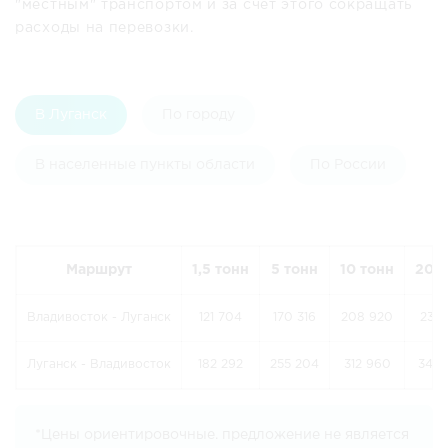
"местным" транспортом и за счет этого сокращать
расходы на перевозки.
В Луганск
По городу
В населенные пункты области
По России
Маршрут
1,5 тонн
5 тонн
10 тонн
20 т
Владивосток - Луганск
121 704
170 316
208 920
233 
Луганск - Владивосток
182 292
255 204
312 960
349 
*Цены ориентировочные. предложение не является