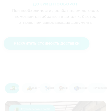
ДОКУМЕНТООБОРОТ
При необходимости дорабатываем договор,
помогаем разобраться в деталях, быстро
отправляем закрывающие документы
Рассчитать стоимость доставки
Грузоперевоз
Грузоперевозки по РФ
Негабаритные перевозки
Авиаперевозки
Домашний переезд
Международные перевозки
Грузоперевозки по РФ